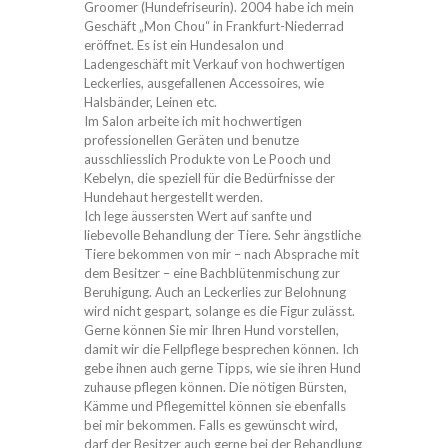
Groomer (Hundefriseurin). 2004 habe ich mein
Geschäft „Mon Chou“ in Frankfurt-Niederrad
eröffnet. Es ist ein Hundesalon und
Ladengeschäft mit Verkauf von hochwertigen
Leckerlies, ausgefallenen Accessoires, wie
Halsbänder, Leinen etc.
Im Salon arbeite ich mit hochwertigen
professionellen Geräten und benutze
ausschliesslich Produkte von Le Pooch und
Kebelyn, die speziell für die Bedürfnisse der
Hundehaut hergestellt werden.
Ich lege äussersten Wert auf sanfte und
liebevolle Behandlung der Tiere. Sehr ängstliche
Tiere bekommen von mir – nach Absprache mit
dem Besitzer – eine Bachblütenmischung zur
Beruhigung. Auch an Leckerlies zur Belohnung
wird nicht gespart, solange es die Figur zulässt.
Gerne können Sie mir Ihren Hund vorstellen,
damit wir die Fellpflege besprechen können. Ich
gebe ihnen auch gerne Tipps, wie sie ihren Hund
zuhause pflegen können. Die nötigen Bürsten,
Kämme und Pflegemittel können sie ebenfalls
bei mir bekommen. Falls es gewünscht wird,
darf der Besitzer auch gerne bei der Behandlung